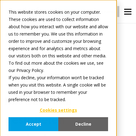
Anmelden
Registrieren
This website stores cookies on your computer.
These cookies are used to collect information
about how you interact with our website and allow
us to remember you. We use this information in
Nachrichten
order to improve and customize your browsing
Mit dem neu gestalteten Tradeplace.com
experience and for analytics and metrics about
erhalten Sie einen intelligenteren und
our visitors both on this website and other media.
To find out more about the cookies we use, see
einfacheren Zugriff auf unsere Dienste.
our Privacy Policy.
If you decline, your information won’t be tracked
when you visit this website. A single cookie will be
January 14, 2026
3 minute read
used in your browser to remember your
Mit dem neu
preference not to be tracked.
Cookies settings
gestalteten
Accept
Decline