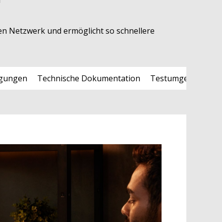
n Netzwerk und ermöglicht so schnellere
igungen
Technische Dokumentation
Testumgebung
A
Ad
di