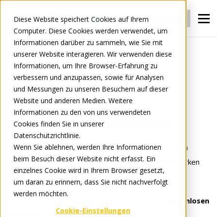
Anmelden
Registrieren
Diese Website speichert Cookies auf Ihrem
Computer. Diese Cookies werden verwendet, um
Informationen darüber zu sammeln, wie Sie mit
unserer Website interagieren. Wir verwenden diese
Für Einzelhändler
Portals
Informationen, um Ihre Browser-Erfahrung zu
verbessern und anzupassen, sowie für Analysen
und Messungen zu unseren Besuchern auf dieser
Portals
Website und anderen Medien. Weitere
Informationen zu den von uns verwendeten
Eine Anmeldung. Alle Ihre Lieferantenmarken.
Cookies finden Sie in unserer
Datenschutzrichtlinie.
Keine Mehrfachanmeldungen, E-Mails und verstreuten
Wenn Sie ablehnen, werden Ihre Informationen
beim Besuch dieser Website nicht erfasst. Ein
Systeme mehr. Tradeplace bringt Ihre Lieferantenmarken
einzelnes Cookie wird in Ihrem Browser gesetzt,
unter einer Plattform zusammen.
um daran zu erinnern, dass Sie nicht nachverfolgt
werden möchten.
Vereinfachen Sie Ihre tägliche Arbeit mit einem
kostenlosen
Cookie-Einstellungen
Single-Sign-On Zugang zu allen führenden