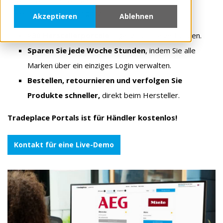
Lieferantenportalen in ganz Europa.
Akzeptieren
Ablehnen
>30 Herstellerportale
in ganz Europa verbunden.
Sparen Sie jede Woche Stunden
, indem Sie alle
Marken über ein einziges Login verwalten.
Bestellen, retournieren und verfolgen Sie
Produkte schneller,
direkt beim Hersteller.
Tradeplace Portals ist für Händler kostenlos!
Kontakt für eine Live-Demo