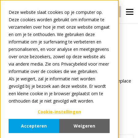
Inloggen
Registreren
Deze website slaat cookies op je computer op.
Deze cookies worden gebruikt om informatie te
verzamelen over hoe je met onze website omgaat
en om je te onthouden. We gebruiken deze
Nieuws
informatie om je surfervaring te verbeteren en
personaliseren, en voor analyse en meetgegevens
over onze bezoekers, zowel op deze website als
Nieuws
via andere media. Zie ons Privacybeleid voor meer
informatie over de cookies die we gebruiken.
Als je weigert, zal je informatie niet worden
Blijf op de hoogte van de nieuwste updates van Tradeplace
gevolgd bij je bezoek aan deze website. Er wordt
— van productinnovaties tot inzichten uit de branche.
een kleine cookie in je browser geplaatst om te
Ontdek hoe wij ons platform doorontwikkelen, nieuwe
onthouden dat je niet gevolgd wilt worden.
samenwerkingen aangaan en digitale transformatie
Cookie-instellingen
stimuleren binnen retail en industrie.
Accepteren
Weigeren