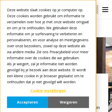
Inloggen
Registreren
Deze website slaat cookies op je computer op.
Deze cookies worden gebruikt om informatie te
verzamelen over hoe je met onze website omgaat
en om je te onthouden. We gebruiken deze
Contact
informatie om je surfervaring te verbeteren en
personaliseren, en voor analyse en meetgegevens
over onze bezoekers, zowel op deze website als
via andere media. Zie ons Privacybeleid voor meer
informatie over de cookies die we gebruiken.
Als je weigert, zal je informatie niet worden
gevolgd bij je bezoek aan deze website. Er wordt
een kleine cookie in je browser geplaatst om te
onthouden dat je niet gevolgd wilt worden.
Neem contact met ons op
Cookie-instellingen
Geïnteresseerd in Tradeplace?
Accepteren
Weigeren
Laat ons weten wat u zoekt, dan brengen we u in