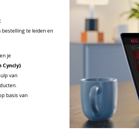
t
estelling te leiden en
nen
je
n Cyncly)
.
ulp van
ducten.
p basis van