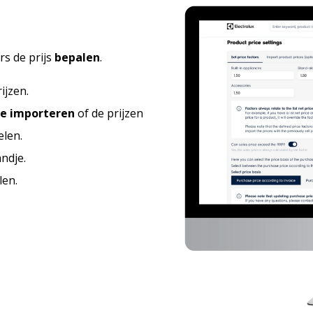
ers
de prijs
bepalen
.
ijzen.
te importeren
of de prijzen
elen.
ndje.
len.