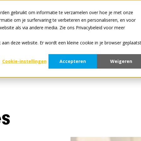
rden gebruikt om informatie te verzamelen over hoe je met onze
Alle diensten zijn onl
atie om je surfervaring te verbeteren en personaliseren, en voor
bsite als via andere media. Zie ons Privacybeleid voor meer
 Fabrikanten
Voor Retailers
Over Tradeplace
S
ek aan deze website. Er wordt een kleine cookie in je browser geplaats
Cookie-instellingen
Accepteren
Weigeren
Assistant
es