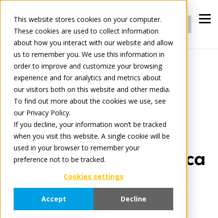
Iniciar
This website stores cookies on your computer.
Registrarse
sesión
These cookies are used to collect information
about how you interact with our website and allow
us to remember you. We use this information in
order to improve and customize your browsing
Tradelog
experience and for analytics and metrics about
Facturación electrónica conforme a ViDA: Un
our visitors both on this website and other media.
proyecto, todos los países, menores costes
To find out more about the cookies we use, see
our Privacy Policy.
If you decline, your information won’t be tracked
January 4, 2026
3 minute read
when you visit this website. A single cookie will be
used in your browser to remember your
Facturación electrónica
preference not to be tracked.
Cookies settings
conforme a ViDA: Un
Accept
Decline