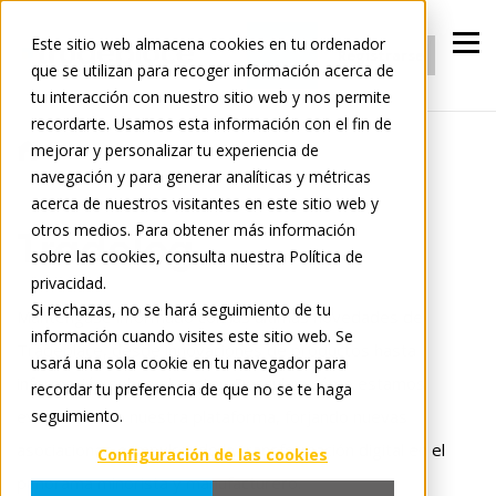
Iniciar
Este sitio web almacena cookies en tu ordenador
Registrarse
sesión
que se utilizan para recoger información acerca de
tu interacción con nuestro sitio web y nos permite
recordarte. Usamos esta información con el fin de
mejorar y personalizar tu experiencia de
Tradelog
navegación y para generar analíticas y métricas
acerca de nuestros visitantes en este sitio web y
otros medios. Para obtener más información
Tradelog
sobre las cookies, consulta nuestra Política de
privacidad.
Si rechazas, no se hará seguimiento de tu
Manténgase informado con las últimas novedades de
información cuando visites este sitio web. Se
Tradeplace, desde innovaciones de productos hasta
usará una sola cookie en tu navegador para
información sobre el sector. Descubra cómo estamos
recordar tu preferencia de que no se te haga
evolucionando nuestra plataforma, forjando nuevas
seguimiento.
asociaciones e impulsando la transformación digital en el
Configuración de las cookies
panorama minorista y manufacturero.