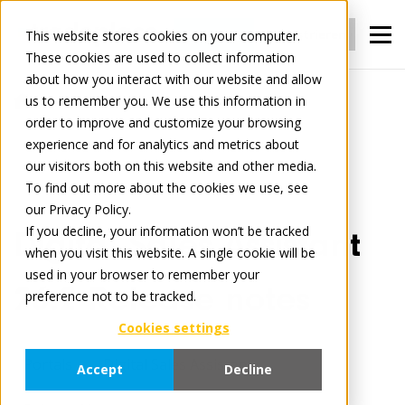
Anmelden
Registrieren
This website stores cookies on your computer.
These cookies are used to collect information
about how you interact with our website and allow
us to remember you. We use this information in
Tradelog
order to improve and customize your browsing
Digital Sales Assistant 26.2 Release notes
experience and for analytics and metrics about
our visitors both on this website and other media.
To find out more about the cookies we use, see
March 6, 2026
3 minute read
our Privacy Policy.
If you decline, your information won’t be tracked
Digital Sales Assistant
when you visit this website. A single cookie will be
used in your browser to remember your
26.2 Release notes
preference not to be tracked.
Cookies settings
Portals
Digital Sales Assistant
Accept
Decline