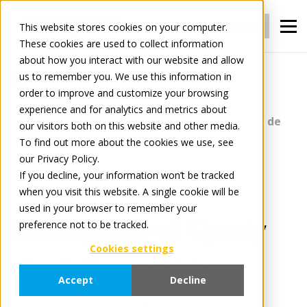
Connexion
S'inscrire
This website stores cookies on your computer.
These cookies are used to collect information
about how you interact with our website and allow
us to remember you. We use this information in
Actualités
order to improve and customize your browsing
Tradeplace et Cyncly révolutionnent le
experience and for analytics and metrics about
processus de commande pour les détaillants de
our visitors both on this website and other media.
To find out more about the cookies we use, see
cuisines chez City Küchen Zöllner et AEG
our Privacy Policy.
If you decline, your information won’t be tracked
when you visit this website. A single cookie will be
December 19, 2023
3 minute read
used in your browser to remember your
Tradeplace et Cyncly
preference not to be tracked.
Cookies settings
révolutionnent le
Accept
Decline