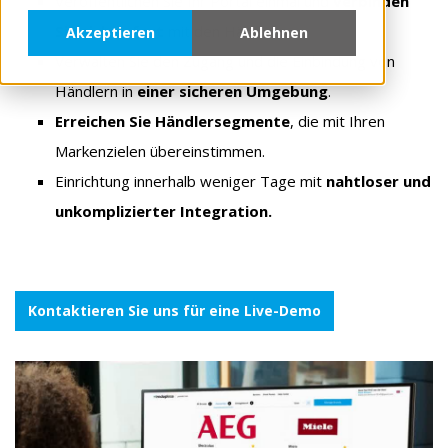
Veröffentlichen Sie Ihr Portal einmal und
verbinden
Sie sich sofort
mit den Händlern.
Akzeptieren
Ablehnen
Verwalten Sie den Zugang und die Einbindung von
Händlern in
einer sicheren Umgebung
.
Erreichen Sie Händlersegmente
, die mit Ihren
Markenzielen übereinstimmen.
Einrichtung innerhalb weniger Tage
mit
nahtloser und
unkomplizierter Integration.
Kontaktieren Sie uns für eine Live-Demo