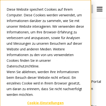
Anmelden
Registrieren
Diese Website speichert Cookies auf Ihrem
Computer. Diese Cookies werden verwendet, um
Informationen darüber zu sammeln, wie Sie mit
unserer Website interagieren. Wir verwenden diese
Für Hersteller
Portals
Portals Hub
Informationen, um Ihre Browser-Erfahrung zu
verbessern und anzupassen, sowie für Analysen
und Messungen zu unseren Besuchern auf dieser
Portals Hub
Website und anderen Medien. Weitere
Informationen zu den von uns verwendeten
Erreichen Sie Ihre Kunden sofort mit Ihrem
Cookies finden Sie in unserer
Datenschutzrichtlinie.
Markenportal
Wenn Sie ablehnen, werden Ihre Informationen
beim Besuch dieser Website nicht erfasst. Ein
Mit Portals Hub erreicht Ihr markengeschütztes B2B-Portal
einzelnes Cookie wird in Ihrem Browser gesetzt,
sofort Tausende von Einzelhändlern, ohne zusätzlichen
um daran zu erinnern, dass Sie nicht nachverfolgt
werden möchten.
Entwicklungs- oder Einführungsaufwand.
Cookie-Einstellungen