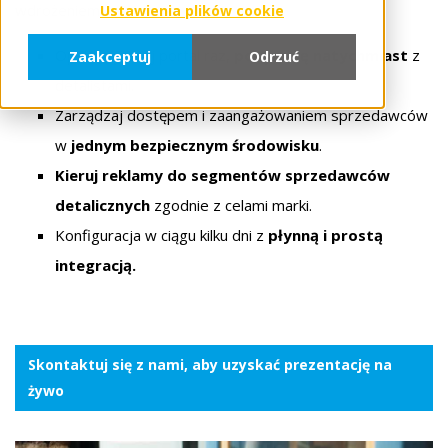
wdrożeniem.
Ustawienia plików cookie
Opublikuj swój portal raz,
połącz się natychmiast
z
Zaakceptuj
Odrzuć
detalistami.
Zarządzaj dostępem i zaangażowaniem sprzedawców
w
jednym bezpiecznym środowisku
.
Kieruj reklamy do segmentów sprzedawców
detalicznych
zgodnie z celami marki.
Konfiguracja w ciągu kilku dni
z
płynną i prostą
integracją.
Skontaktuj się z nami, aby uzyskać prezentację na
żywo