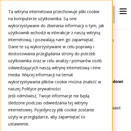
Zaloguj
Zarejestruj
Ta witryna internetowa przechowuje pliki cookie
się
się
na komputerze użytkownika. Są one
wykorzystywane do zbierania informacji o tym, jak
użytkownik wchodzi w interakcje z naszą witryną
internetową, i pozwalają nam go zapamiętać.
Dla Producentów
Portals
Portals Hub
Dane te są wykorzystywane w celu poprawy i
dostosowania przeglądania strony do potrzeb
użytkownika oraz w celu analizy i pomiarów osób
Portals Hub
odwiedzających naszą witrynę internetową i inne
media. Więcej informacji na temat
Natychmiastowe dotarcie do klienta dzięki portalowi
wykorzystywania plików cookie można znaleźć w
naszej Polityce prywatności.
marki
Jeśli odmówisz, Twoje informacje nie będą
śledzone podczas odwiedzania tej witryny
Dzięki Portals Hub Twój markowy portal B2B natychmiast
internetowej. Pojedynczy plik cookie zostanie
dotrze do tysięcy sprzedawców detalicznych, bez
użyty w przeglądarce, aby zapamiętać to
ustawienie.
dodatkowego wysiłku związanego z rozwojem lub