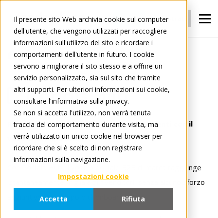
Accedi
Registrati
Il presente sito Web archivia cookie sul computer
dell'utente, che vengono utilizzati per raccogliere
informazioni sull'utilizzo del sito e ricordare i
comportamenti dell'utente in futuro. I cookie
Per i Produttori
Portals
Portals Hub
servono a migliorare il sito stesso e a offrire un
servizio personalizzato, sia sul sito che tramite
altri supporti. Per ulteriori informazioni sui cookie,
Portals Hub
consultare l'informativa sulla privacy.
Se non si accetta l'utilizzo, non verrà tenuta
Raggiungete immediatamente i vostri clienti con il
traccia del comportamento durante visita, ma
verrà utilizzato un unico cookie nel browser per
vostro portale di marca
ricordare che si è scelto di non registrare
informazioni sulla navigazione.
Con Portals Hub, il vostro portale B2B di marca raggiunge
Impostazioni cookie
istantaneamente migliaia di rivenditori, senza alcuno sforzo
aggiuntivo di sviluppo o di onboarding.
Accetta
Rifiuta