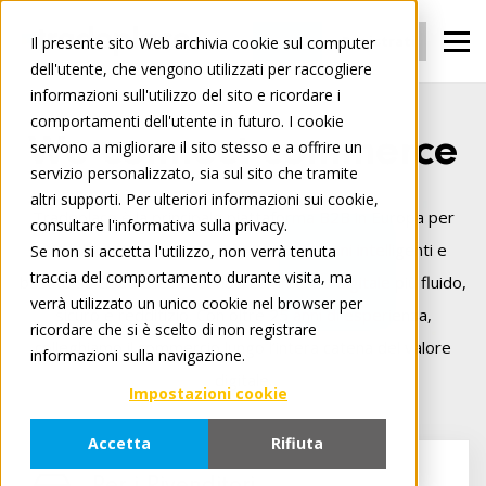
Accedi
Registrati
Il presente sito Web archivia cookie sul computer
dell'utente, che vengono utilizzati per raccogliere
informazioni sull'utilizzo del sito e ricordare i
comportamenti dell'utente in futuro. I cookie
We connect commerce
servono a migliorare il sito stesso e a offrire un
servizio personalizzato, sia sul sito che tramite
altri supporti. Per ulteriori informazioni sui cookie,
Tradeplace è la principale piattaforma B2B in Europa per
consultare l'informativa sulla privacy.
rivenditori e produttori. Offriamo soluzioni intelligenti e
Se non si accetta l'utilizzo, non verrà tenuta
traccia del comportamento durante visita, ma
basate su cloud che rendono il commercio digitale più fluido,
verrà utilizzato un unico cookie nel browser per
sicuro e redditizio. Con oltre 25 anni di esperienza,
ricordare che si è scelto di non registrare
colleghiamo il commercio lungo l’intera catena del valore
informazioni sulla navigazione.
digitale.
Impostazioni cookie
Accetta
Rifiuta