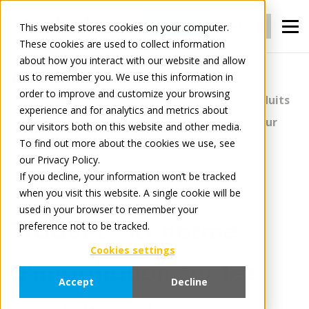
Connexion
S'inscrire
This website stores cookies on your computer.
These cookies are used to collect information
about how you interact with our website and allow
us to remember you. We use this information in
Tradelog
order to improve and customize your browsing
TradePI : la norme d'information sur les produits
experience and for analytics and metrics about
qui va changer le commerce électronique pour
our visitors both on this website and other media.
To find out more about the cookies we use, see
toujours !
our Privacy Policy.
If you decline, your information won’t be tracked
when you visit this website. A single cookie will be
December 25, 2023
8 minute read
used in your browser to remember your
TradePI : la norme
preference not to be tracked.
Cookies settings
d'information sur les
Accept
Decline