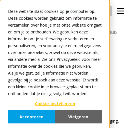
Inloggen
Registreren
Deze website slaat cookies op je computer op.
Deze cookies worden gebruikt om informatie te
verzamelen over hoe je met onze website omgaat
en om je te onthouden. We gebruiken deze
Voor Fabrikanten
Content
Content Hub
informatie om je surfervaring te verbeteren en
personaliseren, en voor analyse en meetgegevens
over onze bezoekers, zowel op deze website als
Content Hub
via andere media. Zie ons Privacybeleid voor meer
informatie over de cookies die we gebruiken.
Als je weigert, zal je informatie niet worden
Content Hub is uw centrale opslagplaats voor
gevolgd bij je bezoek aan deze website. Er wordt
productinformatie en content op grote schaal.
een kleine cookie in je browser geplaatst om te
onthouden dat je niet gevolgd wilt worden.
Stroomlijn de integratie
zonder extra
gegevensverwerking of mappings.
Cookie-instellingen
Uniforme
TradePI-norm.
Accepteren
Weigeren
Aanpasbare opties
voor flexibele kanaalbezorging.