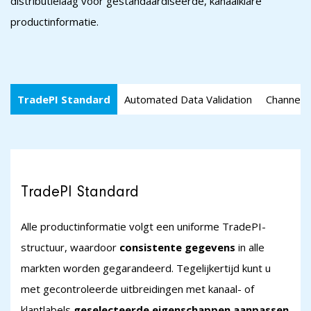
distributielaag voor gestandaardiseerde, kanaalklare
productinformatie.
TradePI Standard
Automated Data Validation
Channel-s
TradePI Standard
Alle productinformatie volgt een uniforme TradePI-
structuur, waardoor
consistente gegevens
in alle
markten worden gegarandeerd. Tegelijkertijd kunt u
met gecontroleerde uitbreidingen met kanaal- of
klantlabels
geselecteerde eigenschappen aanpassen