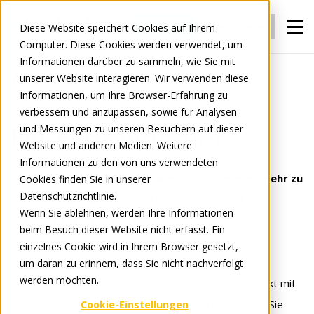
Anmelden
Registrieren
Diese Website speichert Cookies auf Ihrem
Computer. Diese Cookies werden verwendet, um
Informationen darüber zu sammeln, wie Sie mit
unserer Website interagieren. Wir verwenden diese
Für Einzelhändler
Informationen, um Ihre Browser-Erfahrung zu
verbessern und anzupassen, sowie für Analysen
und Messungen zu unseren Besuchern auf dieser
Für Einzelhändler
Website und anderen Medien. Weitere
Informationen zu den von uns verwendeten
Tradeplace hilft Einzelhändlern, Zeit zu sparen, mehr zu
Cookies finden Sie in unserer
Datenschutzrichtlinie.
verkaufen und alle ihre Marken an einem Ort zu
Wenn Sie ablehnen, werden Ihre Informationen
verwalten - und das kostenlos.
beim Besuch dieser Website nicht erfasst. Ein
Von einheitlichen Portalen und dem Digital Sales
einzelnes Cookie wird in Ihrem Browser gesetzt,
Assistant bis hin zu Echtzeit-Bestellungen und stets
um daran zu erinnern, dass Sie nicht nachverfolgt
werden möchten.
aktuellen Produktinformationen verbinden wir Sie direkt mit
den Herstellern und bieten Ihnen die Werkzeuge, die Sie
Cookie-Einstellungen