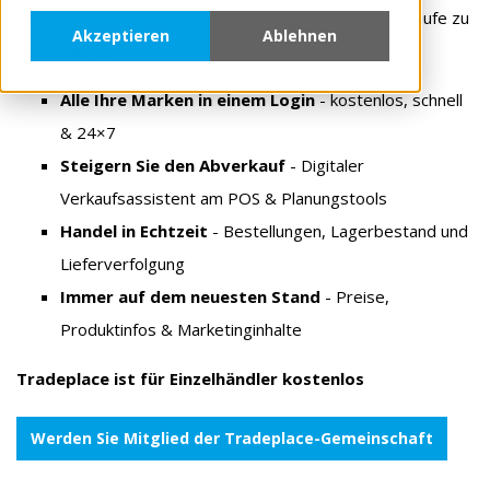
benötigen, um Ihre Verkäufe zu steigern und Ihre Abläufe zu
Akzeptieren
Ablehnen
vereinfachen.
Alle Ihre Marken in einem Login
-
kostenlos, schnell
& 24×7
Steigern Sie den Abverkauf
-
Digitaler
Verkaufsassistent am POS & Planungstools
Handel in Echtzeit
-
Bestellungen, Lagerbestand und
Lieferverfolgung
Immer auf dem neuesten Stand
-
Preise,
Produktinfos & Marketinginhalte
Tradeplace ist für Einzelhändler kostenlos
Werden Sie Mitglied der Tradeplace-Gemeinschaft