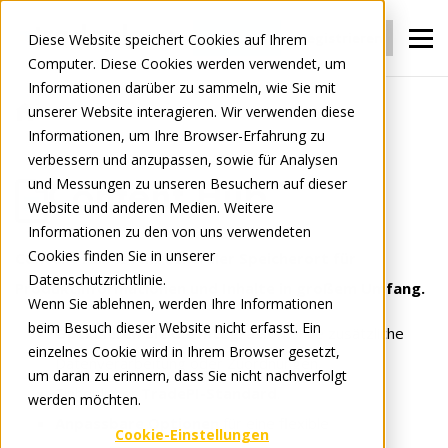
Anmelden
Registrieren
Diese Website speichert Cookies auf Ihrem
Computer. Diese Cookies werden verwendet, um
Informationen darüber zu sammeln, wie Sie mit
unserer Website interagieren. Wir verwenden diese
Für Hersteller
Content
Content Hub
Informationen, um Ihre Browser-Erfahrung zu
verbessern und anzupassen, sowie für Analysen
und Messungen zu unseren Besuchern auf dieser
Content Hub
Website und anderen Medien. Weitere
Informationen zu den von uns verwendeten
Cookies finden Sie in unserer
Content Hub ist Ihr zentraler Speicherort für
Datenschutzrichtlinie.
Produktinformationen und Inhalte in großem Umfang.
Wenn Sie ablehnen, werden Ihre Informationen
beim Besuch dieser Website nicht erfasst. Ein
Optimieren Sie die Integration
ohne zusätzliche
einzelnes Cookie wird in Ihrem Browser gesetzt,
Datenverarbeitung oder Zuordnungen.
um daran zu erinnern, dass Sie nicht nachverfolgt
Einheitlicher
TradePI-Standard
.
werden möchten.
Anpassbare Optionen
für eine flexible
Cookie-Einstellungen