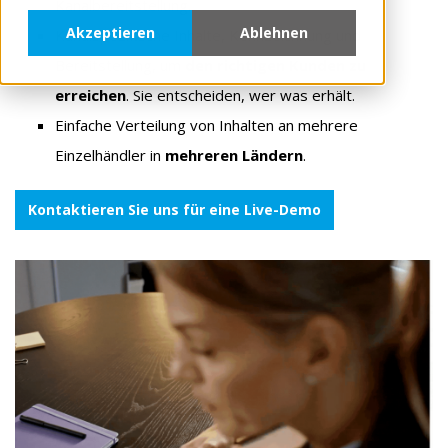
Kanalbereitstellung.
Akzeptieren
Ablehnen
Kanalspezifische Inhalte, Kennzeichnung und
Bereitstellung, um
den richtigen Kunden zu
erreichen
. Sie entscheiden, wer was erhält.
Einfache Verteilung von Inhalten an mehrere
Einzelhändler in
mehreren Ländern
.
Kontaktieren Sie uns für eine Live-Demo