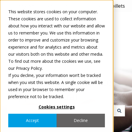
Français
Afficher le sous-menu pour les traductions
Créer un ticket
Accédez à vos billets
This website stores cookies on your computer.
These cookies are used to collect information
about how you interact with our website and allow
us to remember you. We use this information in
order to improve and customize your browsing
experience and for analytics and metrics about
our visitors both on this website and other media.
To find out more about the cookies we use, see
our Privacy Policy.
If you decline, your information won’t be tracked
Bienvenue à Tradeplace
when you visit this website. A single cookie will be
used in your browser to remember your
Support Central
preference not to be tracked.
Cookies settings
Il n'y a aucune suggestion car le champ de recherche 
Accept
Decline