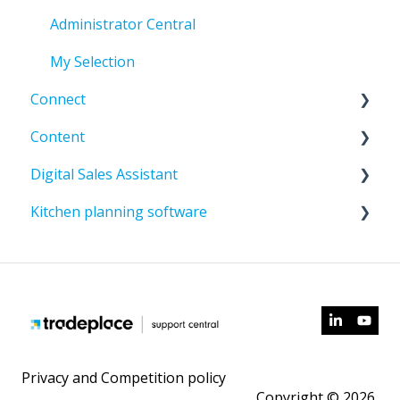
Administrator Central
My Selection
Connect
Content
Code d'erreur Business - Type "E"
Digital Sales Assistant
Développeurs
General
Kitchen planning software
TMH2 Questions fréquentes
TradePI Standard
Gestion des comptes
Documentation
Content Central
Compusoft a Cyncly Company
Content Portal
Privacy and Competition policy
Copyright © 2026,