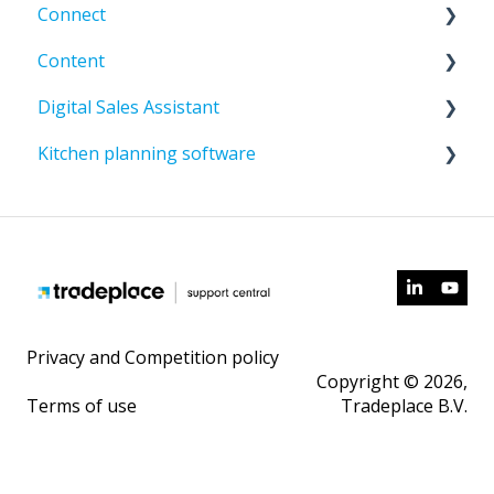
Connect
Content
Business Fehlercodes - Typ "E"
Digital Sales Assistant
Entwickler
General
Kitchen planning software
TMH2 - Häufig gestellte Fragen
TradePI Standard
Kontenverwaltung
Validierungsfehler
Content Central
Administrator Central
Compusoft a Cyncly Company
Dokumentation
Content Portal
CARAT
Content AI
Privacy and Competition policy
Copyright © 2026,
Terms of use
Tradeplace B.V.