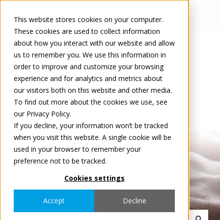
Deutsch
Untermenü für Übersetzungen anzeigen
Ein Ticket
Auf Ihre Tickets
This website stores cookies on your computer.
erstellen
zugreifen
These cookies are used to collect information
about how you interact with our website and allow
us to remember you. We use this information in
order to improve and customize your browsing
experience and for analytics and metrics about
our visitors both on this website and other media.
To find out more about the cookies we use, see
our Privacy Policy.
If you decline, your information won’t be tracked
when you visit this website. A single cookie will be
Willkommen bei
used in your browser to remember your
preference not to be tracked.
Tradeplace Support
Cookies settings
Central
Accept
Decline