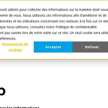
sont utilisés pour collecter des informations sur la manière dont vou
Tous les services sont en 
enir de vous. Nous utilisons ces informations afin d'améliorer et de
onnées et les indicateurs concernant nos visiteurs à la fois sur ce sit
ts
Pour les Détaillants
À propos de Tradeplace
que nous utilisons, consultez notre Politique de confidentialité.
t pas suivies lors de votre visite sur ce site. Un seul cookie sera utili
références.
Paramètres du
Accepter
Refuser
cookies
b