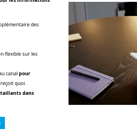
our les informations
pplémentaire des
 flexible sur les
 au canal
pour
reçoit quoi.
taillants dans
t