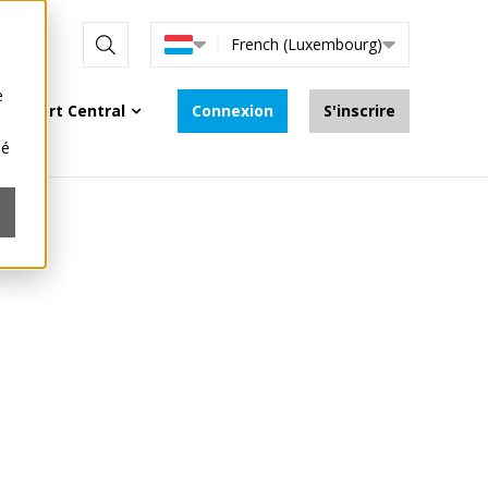
s
ligne
French (Luxembourg)
e
Support Central
Connexion
S'inscrire
sé