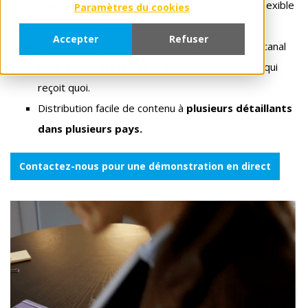
Options personnalisables
pour une diffusion flexible
Paramètres du cookies
sur les chaînes.
Accepter
Refuser
Contenu, étiquetage et livraison spécifiques au canal
pour atteindre le bon client
. Vous choisissez qui
reçoit quoi.
Distribution facile de contenu à
plusieurs détaillants
dans plusieurs pays.
Contactez-nous pour une démonstration en direct