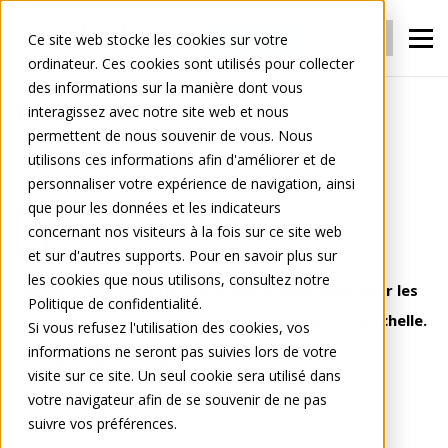
Connexion
S'inscrire
Ce site web stocke les cookies sur votre
ordinateur. Ces cookies sont utilisés pour collecter
des informations sur la manière dont vous
interagissez avec notre site web et nous
Pour les Fabricants
Content
permettent de nous souvenir de vous. Nous
Content Hub
utilisons ces informations afin d'améliorer et de
personnaliser votre expérience de navigation, ainsi
que pour les données et les indicateurs
Content Hub
concernant nos visiteurs à la fois sur ce site web
et sur d'autres supports. Pour en savoir plus sur
les cookies que nous utilisons, consultez notre
Content Hub est votre référentiel centralisé pour les
Politique de confidentialité.
informations produit et les contenus à grande échelle.
Si vous refusez l'utilisation des cookies, vos
informations ne seront pas suivies lors de votre
Simplifiez l'intégration
sans traitement
visite sur ce site. Un seul cookie sera utilisé dans
supplémentaire des données ni mappages.
votre navigateur afin de se souvenir de ne pas
suivre vos préférences.
Norme TradePI
uniforme.