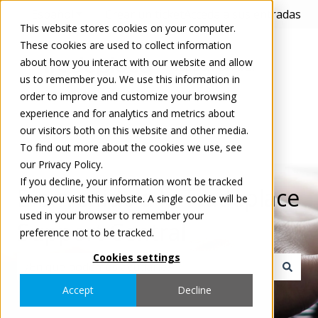
Español
Traducciones de Mostrar submenú de
Crear un ticket
Acceda a sus entradas
This website stores cookies on your computer.
These cookies are used to collect information
about how you interact with our website and allow
us to remember you. We use this information in
order to improve and customize your browsing
experience and for analytics and metrics about
our visitors both on this website and other media.
To find out more about the cookies we use, see
our Privacy Policy.
If you decline, your information won’t be tracked
Bienvenido a la Tradeplace
when you visit this website. A single cookie will be
used in your browser to remember your
Support Central
preference not to be tracked.
Cookies settings
No hay sugerencias porque el campo de búsqueda est
Accept
Decline