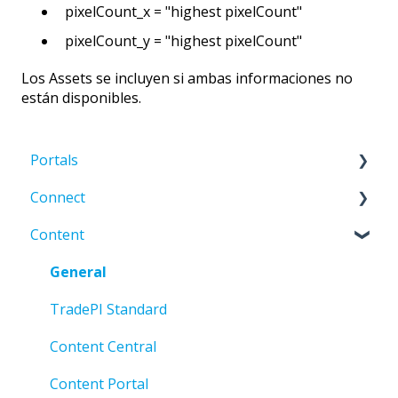
pixelCount_x = "highest pixelCount"
pixelCount_y = "highest pixelCount"
Los Assets se incluyen si ambas informaciones no
están disponibles.
Portals
Connect
Migración al nuevo Portals hub
Content
Gestión de cuentas
Código de Error - Tipo "E"
Administrator Central
Desarrolladores
General
My Selection
Preguntas frecuentes sobre TMH2
TradePI Standard
Error de Validación
Content Central
Documentación
Content Portal