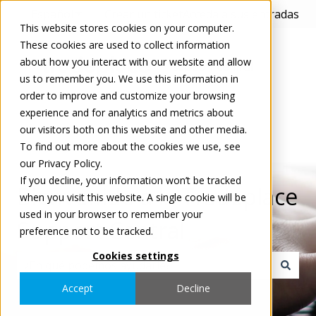
Español
Traducciones de Mostrar submenú de
Crear un ticket
Acceda a sus entradas
This website stores cookies on your computer.
These cookies are used to collect information
about how you interact with our website and allow
us to remember you. We use this information in
order to improve and customize your browsing
experience and for analytics and metrics about
our visitors both on this website and other media.
To find out more about the cookies we use, see
our Privacy Policy.
If you decline, your information won’t be tracked
Bienvenido a la Tradeplace
when you visit this website. A single cookie will be
used in your browser to remember your
Support Central
preference not to be tracked.
Cookies settings
No hay sugerencias porque el campo de búsqueda est
Accept
Decline