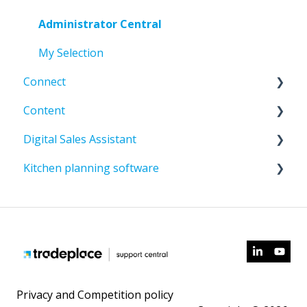
Administrator Central
My Selection
Connect
Content
Código de Error - Tipo "E"
Digital Sales Assistant
Desarrolladores
General
Kitchen planning software
Preguntas frecuentes sobre TMH2
TradePI Standard
Gestión de cuentas
Error de Validación
Content Central
Compusoft a Cyncly Company
Documentación
Content Portal
Content AI
Privacy and Competition policy